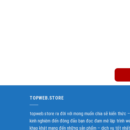
Topwe
Web đẹp, chuẩn SEO sẽ giúp bạn d
TOPWEB.STORE
topweb.store ra đời với mong muốn chia sẽ kiến thức –
kinh nghiệm đến đông đảo bạn đọc đam mê lập trình w
khao khát mang đến những sản phẩm – dịch vụ tốt nhất