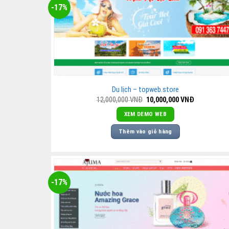
-17%
Du lịch – topweb.store
Giá
Giá
12,000,000
VNĐ
10,000,000
VNĐ
gốc
hiện
là:
tại
XEM DEMO WEB
12,000,000
là:
VNĐ.
10,000,000
Thêm vào giỏ hàng
VNĐ.
-17%