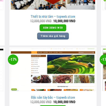
Thiết bị nhà tắm – topweb.store
Giá
Giá
12,000,000
VNĐ
10,000,000
VNĐ
gốc
hiện
là:
tại
XEM DEMO WEB
12,000,000
là:
VNĐ.
10,000,000
Thêm vào giỏ hàng
VNĐ.
-17%
-1
Đặc sản tây bắc – topweb.store
Giá
Giá
12,000,000
VNĐ
10,000,000
VNĐ
gốc
hiện