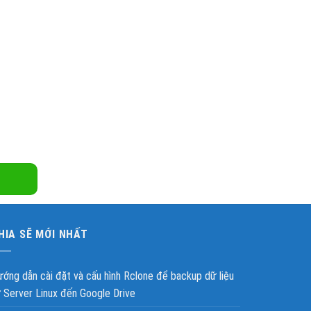
ẩn SEO
à không tốn nhiều tiền quảng cáo.
HIA SẼ MỚI NHẤT
ớng dẫn cài đặt và cấu hình Rclone để backup dữ liệu
 Server Linux đến Google Drive