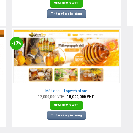
là:
tại
XEM DEMO WEB
12,000,000
là:
VNĐ.
10,000,000
Thêm vào giỏ hàng
VNĐ.
-17%
Mật ong – topweb.store
Giá
Giá
12,000,000
VNĐ
10,000,000
VNĐ
gốc
hiện
là:
tại
XEM DEMO WEB
12,000,000
là:
VNĐ.
10,000,000
Thêm vào giỏ hàng
VNĐ.