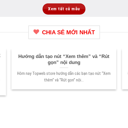
Xem tất cả mẫu
CHIA SẺ MỚI NHẤT
ể
Hướng dẫn tạo nút “Xem thêm” và “Rút
gọn” nội dung
Hôm nay Topweb.store hướng dẫn các bạn tạo nút “Xem
u
thêm” và “Rút gọn” nội...