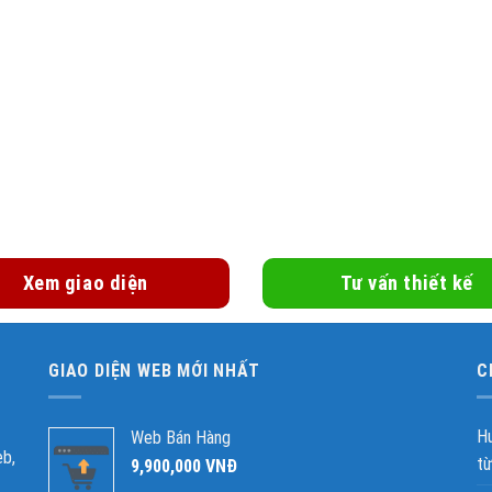
b.store – Kho giao diện Web đẹp và chu
ễ dàng tiếp cận với hàng triệu khách hàng đang tìm kiếm trên Google m
Xem giao diện
Tư vấn thiết kế
GIAO DIỆN WEB MỚI NHẤT
C
Hư
Web Bán Hàng
eb,
từ
9,900,000
VNĐ