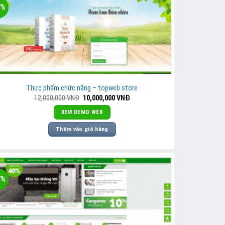
7%
Thực phẩm chức năng – topweb.store
Giá
Giá
12,000,000
VNĐ
10,000,000
VNĐ
gốc
hiện
là:
tại
XEM DEMO WEB
12,000,000
là:
VNĐ.
10,000,000
Thêm vào giỏ hàng
VNĐ.
7%