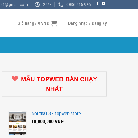
d21@gmail.com
24/7
0836.415.926
Giỏ hàng /
0
VNĐ
Đăng nhập / Đăng ký
MẪU TOPWEB BÁN CHẠY
NHẤT
Nội thất 3 - topweb.store
18,000,000
VNĐ