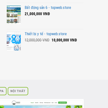
Bất động sản 6 - topweb.store
21,000,000
VNĐ
Thiết bị y tế - topweb.store
Giá
Giá
12,000,000
VNĐ
10,000,000
VNĐ
gốc
hiện
là:
tại
12,000,000
là:
VNĐ.
10,000,000
VNĐ.
PA
NỘI THẤT