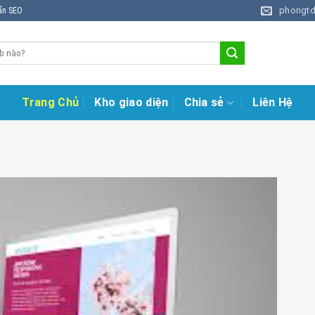
phongt
uẩn SEO
Trang Chủ
Kho giao diện
Chia sẻ
Liên Hệ