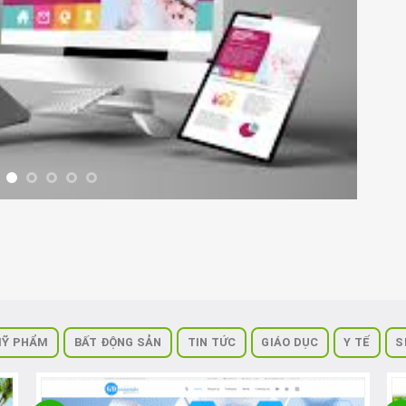
Ỹ PHẨM
BẤT ĐỘNG SẢN
TIN TỨC
GIÁO DỤC
Y TẾ
S